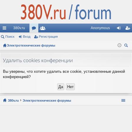
380v.ru
Anonymous
с
Поиск
Вход
ор
Регистрация
ол
хо
ег
ы
Электротехнические форумы
ум
ьз
д
ис
ои
лк
ы
ов
тр
ск
Удалить cookies конференции
и
ат
ац
Вы уверены, что хотите удалить все cookie, установленные данной
ел
ия
конференцией?
и
380v.ru
Электротехнические форумы