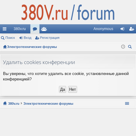
380v.ru
Anonymous
с
Поиск
Вход
ор
Регистрация
ол
хо
ег
ы
Электротехнические форумы
ум
ьз
д
ис
ои
лк
ы
ов
тр
ск
Удалить cookies конференции
и
ат
ац
Вы уверены, что хотите удалить все cookie, установленные данной
ел
ия
конференцией?
и
380v.ru
Электротехнические форумы