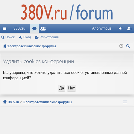
380v.ru
Anonymous
с
Поиск
Вход
ор
Регистрация
ол
хо
ег
ы
Электротехнические форумы
ум
ьз
д
ис
ои
лк
ы
ов
тр
ск
Удалить cookies конференции
и
ат
ац
Вы уверены, что хотите удалить все cookie, установленные данной
ел
ия
конференцией?
и
380v.ru
Электротехнические форумы