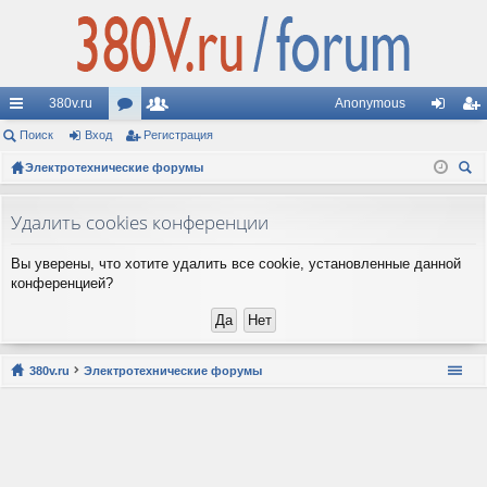
380v.ru
Anonymous
с
Поиск
Вход
ор
Регистрация
ол
хо
ег
ы
Электротехнические форумы
ум
ьз
д
ис
ои
лк
ы
ов
тр
ск
Удалить cookies конференции
и
ат
ац
Вы уверены, что хотите удалить все cookie, установленные данной
ел
ия
конференцией?
и
380v.ru
Электротехнические форумы