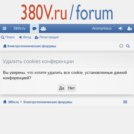
380v.ru
Anonymous
с
Поиск
Вход
ор
Регистрация
ол
хо
ег
ы
Электротехнические форумы
ум
ьз
д
ис
ои
лк
ы
ов
тр
ск
Удалить cookies конференции
и
ат
ац
Вы уверены, что хотите удалить все cookie, установленные данной
ел
ия
конференцией?
и
380v.ru
Электротехнические форумы