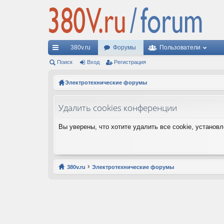
380v.ru
Форумы
Пользователи
с
Поиск
Вход
Регистрация
ы
Электротехнические форумы
лк
Удалить cookies конференции
и
Вы уверены, что хотите удалить все cookie, устано
380v.ru
Электротехнические форумы