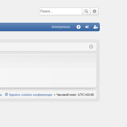
Anonymous
С
A
хо
ег
Q
д
ис
тр
ац
ия
а
Удалить cookies конференции
Часовой пояс:
UTC+03:00