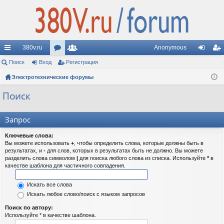
380v.ru
Anonymous
с
Поиск
Вход
ор
Регистрация
ол
хо
ег
ы
Электротехнические форумы
ум
ьз
д
ис
лк
ы
ов
тр
Поиск
и
ат
ац
Запрос
ел
ия
Ключевые слова:
и
Вы можете использовать
+
, чтобы определить слова, которые должны быть в
результатах, и
-
для слов, которых в результатах быть не должно. Вы можете
разделить слова символом
|
для поиска любого слова из списка. Используйте
*
в
качестве шаблона для частичного совпадения.
Искать все слова
Искать любое слово/поиск с языком запросов
Поиск по автору:
Используйте * в качестве шаблона.