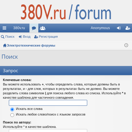
380v.ru
Anonymous
с
Поиск
Вход
ор
Регистрация
ол
хо
ег
ы
Электротехнические форумы
ум
ьз
д
ис
лк
ы
ов
тр
Поиск
и
ат
ац
Запрос
ел
ия
Ключевые слова:
и
Вы можете использовать
+
, чтобы определить слова, которые должны быть в
результатах, и
-
для слов, которых в результатах быть не должно. Вы можете
разделить слова символом
|
для поиска любого слова из списка. Используйте
*
в
качестве шаблона для частичного совпадения.
Искать все слова
Искать любое слово/поиск с языком запросов
Поиск по автору:
Используйте * в качестве шаблона.