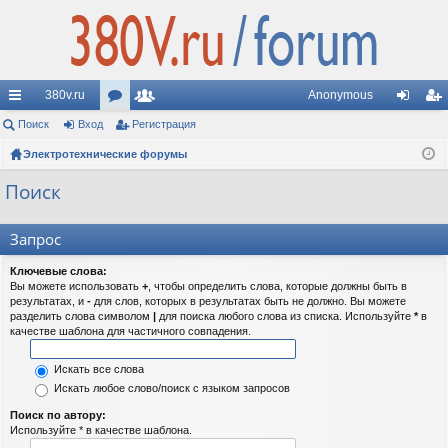
380v.ru
Anonymous
с
Поиск
Вход
ор
Регистрация
ол
хо
ег
ы
Электротехнические форумы
ум
ьз
д
ис
лк
ы
ов
тр
Поиск
и
ат
ац
Запрос
ел
ия
Ключевые слова:
и
Вы можете использовать
+
, чтобы определить слова, которые должны быть в
результатах, и
-
для слов, которых в результатах быть не должно. Вы можете
разделить слова символом
|
для поиска любого слова из списка. Используйте
*
в
качестве шаблона для частичного совпадения.
Искать все слова
Искать любое слово/поиск с языком запросов
Поиск по автору:
Используйте * в качестве шаблона.