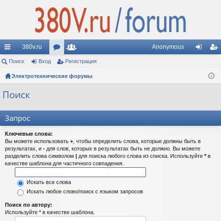
380v.ru
Anonymous
с
Поиск
Вход
ор
Регистрация
ол
хо
ег
ы
Электротехнические форумы
ум
ьз
д
ис
лк
ы
ов
тр
Поиск
и
ат
ац
Запрос
ел
ия
Ключевые слова:
и
Вы можете использовать
+
, чтобы определить слова, которые должны быть в
результатах, и
-
для слов, которых в результатах быть не должно. Вы можете
разделить слова символом
|
для поиска любого слова из списка. Используйте
*
в
качестве шаблона для частичного совпадения.
Искать все слова
Искать любое слово/поиск с языком запросов
Поиск по автору:
Используйте * в качестве шаблона.