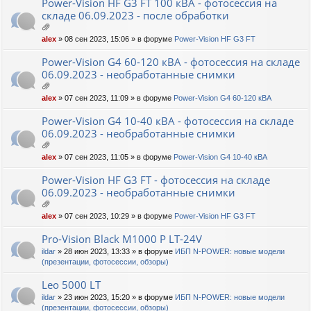
ен
Power-Vision HF G3 FT 100 кВА - фотосессия на
ия
складе 06.09.2023 - после обработки
ло
alex
» 08 сен 2023, 15:06 » в форуме
Power-Vision HF G3 FT
ж
ен
Power-Vision G4 60-120 кВА - фотосессия на складе
ия
06.09.2023 - необработанные снимки
ло
alex
» 07 сен 2023, 11:09 » в форуме
Power-Vision G4 60-120 кВА
ж
ен
Power-Vision G4 10-40 кВА - фотосессия на складе
ия
06.09.2023 - необработанные снимки
ло
alex
» 07 сен 2023, 11:05 » в форуме
Power-Vision G4 10-40 кВА
ж
ен
Power-Vision HF G3 FT - фотосессия на складе
ия
06.09.2023 - необработанные снимки
ло
alex
» 07 сен 2023, 10:29 » в форуме
Power-Vision HF G3 FT
ж
ен
Pro-Vision Black M1000 P LT-24V
ия
ildar
» 28 июн 2023, 13:33 » в форуме
ИБП N-POWER: новые модели
(презентации, фотосессии, обзоры)
Leo 5000 LT
ildar
» 23 июн 2023, 15:20 » в форуме
ИБП N-POWER: новые модели
(презентации, фотосессии, обзоры)