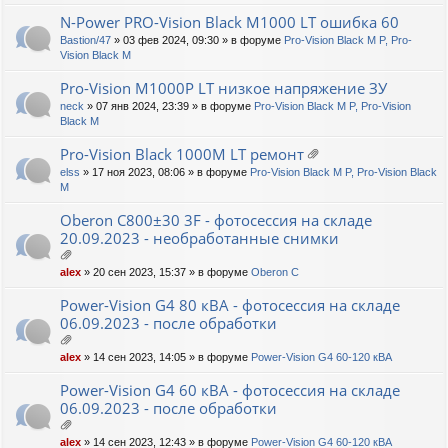
ж
ен
N-Power PRO-Vision Black M1000 LT ошибка 60
ия
Bastion/47
» 03 фев 2024, 09:30 » в форуме
Pro-Vision Black M P, Pro-
Vision Black M
Pro-Vision M1000P LT низкое напряжение ЗУ
neck
» 07 янв 2024, 23:39 » в форуме
Pro-Vision Black M P, Pro-Vision
Black M
Pro-Vision Black 1000M LT ремонт
ло
elss
» 17 ноя 2023, 08:06 » в форуме
Pro-Vision Black M P, Pro-Vision Black
ж
M
ен
ия
Oberon C800±30 3F - фотосессия на складе
20.09.2023 - необработанные снимки
ло
alex
» 20 сен 2023, 15:37 » в форуме
Oberon C
ж
ен
Power-Vision G4 80 кВА - фотосессия на складе
ия
06.09.2023 - после обработки
ло
alex
» 14 сен 2023, 14:05 » в форуме
Power-Vision G4 60-120 кВА
ж
ен
Power-Vision G4 60 кВА - фотосессия на складе
ия
06.09.2023 - после обработки
ло
alex
» 14 сен 2023, 12:43 » в форуме
Power-Vision G4 60-120 кВА