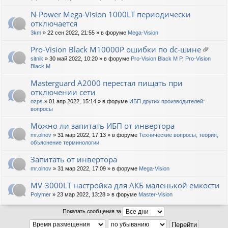
N-Power Mega-Vision 1000LT периодически
отключается
3km
» 22 сен 2022, 21:55 » в форуме
Mega-Vision
Pro-Vision Black M10000P ошибки по dc-шине
ло
sitnik
» 30 май 2022, 10:20 » в форуме
Pro-Vision Black M P, Pro-Vision
ж
Black M
ен
ия
Masterguard A2000 перестал пищать при
отключении сети
ozps
» 01 апр 2022, 15:14 » в форуме
ИБП других производителей:
вопросы
Можно ли запитать ИБП от инвертора
mr.olnov
» 31 мар 2022, 17:13 » в форуме
Технические вопросы, теория,
объяснение терминологии
Запитать от инвертора
mr.olnov
» 31 мар 2022, 17:09 » в форуме
Mega-Vision
MV-3000LT настройка для АКБ маленькой емкости
Polymer
» 23 мар 2022, 13:28 » в форуме
Master-Vision
Показать сообщения за