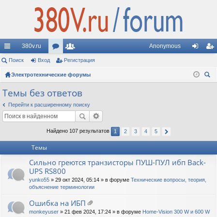
380v.ru
Anonymous
с
Поиск
Вход
ор
Регистрация
ол
хо
ег
ы
Электротехнические форумы
ум
ьз
д
ис
ои
лк
ы
ов
тр
Темы без ответов
ск
и
ат
ац
Перейти к расширенному поиску
ел
ия
Найдено 107 результатов
1
2
3
4
5
и
Темы
Сильно греются транзисторы ПУШ-ПУЛ ибп Back-
UPS RS800
yunko55
» 29 окт 2024, 05:14 » в форуме
Технические вопросы, теория,
объяснение терминологии
Ошибка на ИБП
ло
monkeyuser
» 21 фев 2024, 17:24 » в форуме
Home-Vision 300 W и 600 W