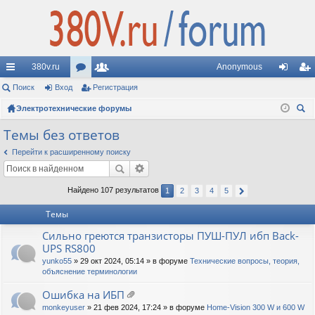
380v.ru
Anonymous
с
Поиск
Вход
ор
Регистрация
ол
хо
ег
ы
Электротехнические форумы
ум
ьз
д
ис
ои
лк
ы
ов
тр
Темы без ответов
ск
и
ат
ац
Перейти к расширенному поиску
ел
ия
Найдено 107 результатов
1
2
3
4
5
и
Темы
Сильно греются транзисторы ПУШ-ПУЛ ибп Back-
UPS RS800
yunko55
» 29 окт 2024, 05:14 » в форуме
Технические вопросы, теория,
объяснение терминологии
Ошибка на ИБП
ло
monkeyuser
» 21 фев 2024, 17:24 » в форуме
Home-Vision 300 W и 600 W