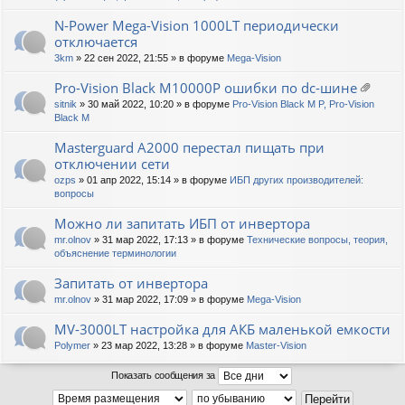
N-Power Mega-Vision 1000LT периодически
отключается
3km
» 22 сен 2022, 21:55 » в форуме
Mega-Vision
Pro-Vision Black M10000P ошибки по dc-шине
ло
sitnik
» 30 май 2022, 10:20 » в форуме
Pro-Vision Black M P, Pro-Vision
ж
Black M
ен
ия
Masterguard A2000 перестал пищать при
отключении сети
ozps
» 01 апр 2022, 15:14 » в форуме
ИБП других производителей:
вопросы
Можно ли запитать ИБП от инвертора
mr.olnov
» 31 мар 2022, 17:13 » в форуме
Технические вопросы, теория,
объяснение терминологии
Запитать от инвертора
mr.olnov
» 31 мар 2022, 17:09 » в форуме
Mega-Vision
MV-3000LT настройка для АКБ маленькой емкости
Polymer
» 23 мар 2022, 13:28 » в форуме
Master-Vision
Показать сообщения за