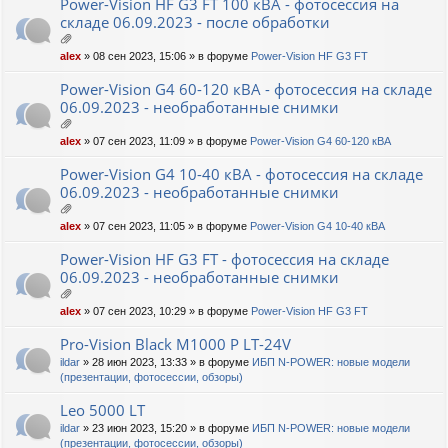
ен
Power-Vision HF G3 FT 100 кВА - фотосессия на
ия
складе 06.09.2023 - после обработки
ло
alex
» 08 сен 2023, 15:06 » в форуме
Power-Vision HF G3 FT
ж
ен
Power-Vision G4 60-120 кВА - фотосессия на складе
ия
06.09.2023 - необработанные снимки
ло
alex
» 07 сен 2023, 11:09 » в форуме
Power-Vision G4 60-120 кВА
ж
ен
Power-Vision G4 10-40 кВА - фотосессия на складе
ия
06.09.2023 - необработанные снимки
ло
alex
» 07 сен 2023, 11:05 » в форуме
Power-Vision G4 10-40 кВА
ж
ен
Power-Vision HF G3 FT - фотосессия на складе
ия
06.09.2023 - необработанные снимки
ло
alex
» 07 сен 2023, 10:29 » в форуме
Power-Vision HF G3 FT
ж
ен
Pro-Vision Black M1000 P LT-24V
ия
ildar
» 28 июн 2023, 13:33 » в форуме
ИБП N-POWER: новые модели
(презентации, фотосессии, обзоры)
Leo 5000 LT
ildar
» 23 июн 2023, 15:20 » в форуме
ИБП N-POWER: новые модели
(презентации, фотосессии, обзоры)