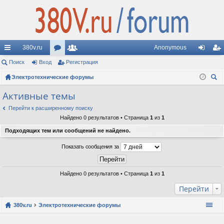
380v.ru
Anonymous
с
Поиск
Вход
ор
Регистрация
ол
хо
ег
ы
Электротехнические форумы
ум
ьз
д
ис
ои
лк
ы
ов
тр
Активные темы
ск
и
ат
ац
Перейти к расширенному поиску
Найдено 0 результатов • Страница
1
из
1
ел
ия
Подходящих тем или сообщений не найдено.
и
Показать сообщения за
Найдено 0 результатов • Страница
1
из
1
Перейти
380v.ru
Электротехнические форумы