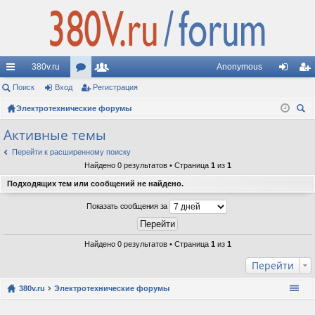
380v.ru
Anonymous
с
Поиск
Вход
ор
Регистрация
ол
хо
ег
ы
Электротехнические форумы
ум
ьз
д
ис
ои
лк
ы
ов
тр
Активные темы
ск
и
ат
ац
Перейти к расширенному поиску
Найдено 0 результатов • Страница
1
из
1
ел
ия
Подходящих тем или сообщений не найдено.
и
Показать сообщения за
Найдено 0 результатов • Страница
1
из
1
Перейти
380v.ru
Электротехнические форумы