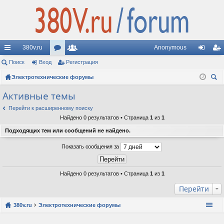
380v.ru
Anonymous
с
Поиск
Вход
ор
Регистрация
ол
хо
ег
ы
Электротехнические форумы
ум
ьз
д
ис
ои
лк
ы
ов
тр
Активные темы
ск
и
ат
ац
Перейти к расширенному поиску
Найдено 0 результатов • Страница
1
из
1
ел
ия
Подходящих тем или сообщений не найдено.
и
Показать сообщения за
Найдено 0 результатов • Страница
1
из
1
Перейти
380v.ru
Электротехнические форумы