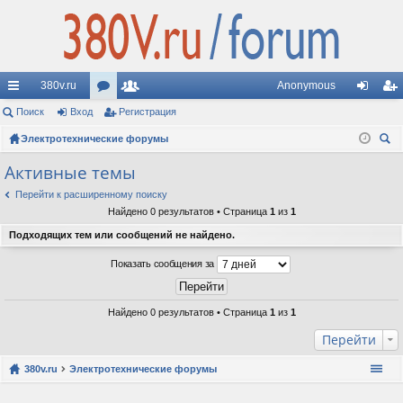
380v.ru
Anonymous
с
Поиск
Вход
ор
Регистрация
ол
хо
ег
ы
Электротехнические форумы
ум
ьз
д
ис
ои
лк
ы
ов
тр
Активные темы
ск
и
ат
ац
Перейти к расширенному поиску
Найдено 0 результатов • Страница
1
из
1
ел
ия
Подходящих тем или сообщений не найдено.
и
Показать сообщения за
Найдено 0 результатов • Страница
1
из
1
Перейти
380v.ru
Электротехнические форумы