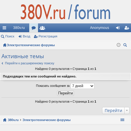
380v.ru
Anonymous
с
Поиск
Вход
ор
Регистрация
ол
хо
ег
ы
Электротехнические форумы
ум
ьз
д
ис
ои
лк
ы
ов
тр
Активные темы
ск
и
ат
ац
Перейти к расширенному поиску
Найдено 0 результатов • Страница
1
из
1
ел
ия
Подходящих тем или сообщений не найдено.
и
Показать сообщения за
Найдено 0 результатов • Страница
1
из
1
Перейти
380v.ru
Электротехнические форумы