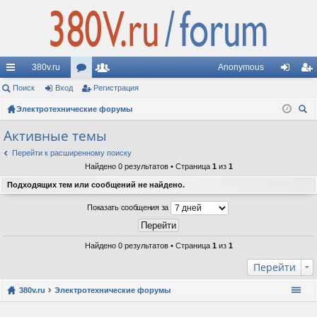
380v.ru
Anonymous
с
Поиск
Вход
ор
Регистрация
ол
хо
ег
ы
Электротехнические форумы
ум
ьз
д
ис
ои
лк
ы
ов
тр
Активные темы
ск
и
ат
ац
Перейти к расширенному поиску
Найдено 0 результатов • Страница
1
из
1
ел
ия
Подходящих тем или сообщений не найдено.
и
Показать сообщения за
Найдено 0 результатов • Страница
1
из
1
Перейти
380v.ru
Электротехнические форумы