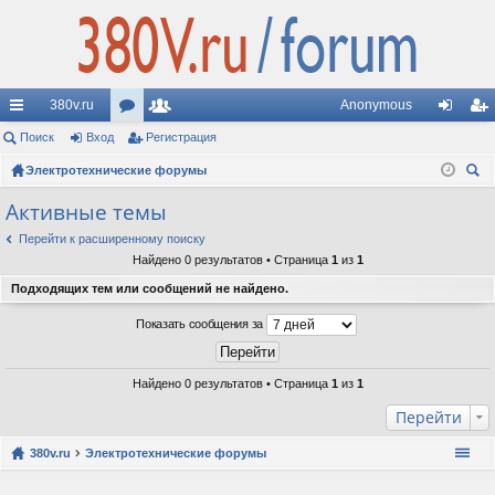
380v.ru
Anonymous
с
Поиск
Вход
ор
Регистрация
ол
хо
ег
ы
Электротехнические форумы
ум
ьз
д
ис
ои
лк
ы
ов
тр
Активные темы
ск
и
ат
ац
Перейти к расширенному поиску
Найдено 0 результатов • Страница
1
из
1
ел
ия
Подходящих тем или сообщений не найдено.
и
Показать сообщения за
Найдено 0 результатов • Страница
1
из
1
Перейти
380v.ru
Электротехнические форумы