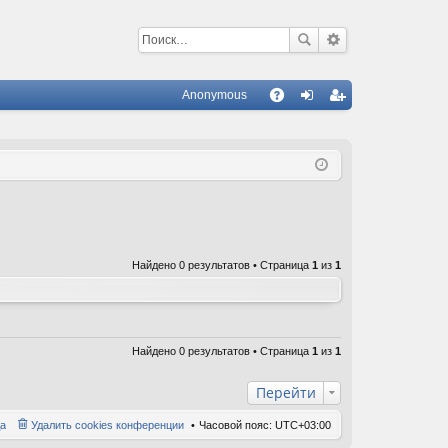
Anonymous
С
A
хо
ег
Q
д
ис
тр
ац
ия
Найдено 0 результатов • Страница
1
из
1
Найдено 0 результатов • Страница
1
из
1
Перейти
а
Удалить cookies конференции
Часовой пояс:
UTC+03:00