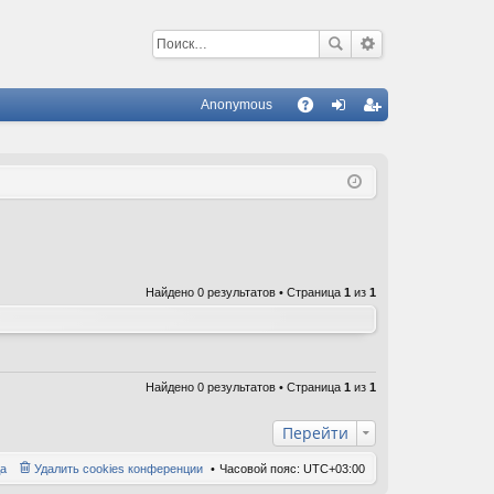
Anonymous
С
A
хо
ег
Q
д
ис
тр
ац
ия
Найдено 0 результатов • Страница
1
из
1
Найдено 0 результатов • Страница
1
из
1
Перейти
а
Удалить cookies конференции
Часовой пояс:
UTC+03:00