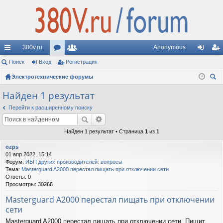
380v.ru
Anonymous
с
Поиск
Вход
ор
Регистрация
ол
хо
ег
ы
Электротехнические форумы
ум
ьз
д
ис
ои
лк
ы
ов
тр
Найден 1 результат
ск
и
ат
ац
Перейти к расширенному поиску
ел
ия
Найден 1 результат • Страница
1
из
1
и
ozps
01 апр 2022, 15:14
Форум:
ИБП других производителей: вопросы
Тема:
Masterguard A2000 перестал пищать при отключении сети
Ответы:
0
Просмотры:
30266
Masterguard A2000 перестал пищать при отключении
сети
Masterguard A2000 перестал пищать при отключении сети. Пищит