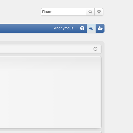
Anonymous
С
A
хо
ег
Q
д
ис
тр
ац
ия