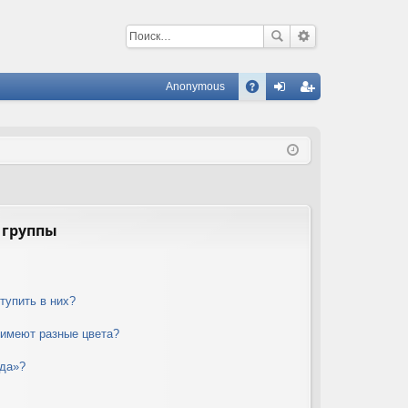
Anonymous
С
A
хо
ег
Q
д
ис
тр
ац
ия
 группы
тупить в них?
 имеют разные цвета?
нда»?