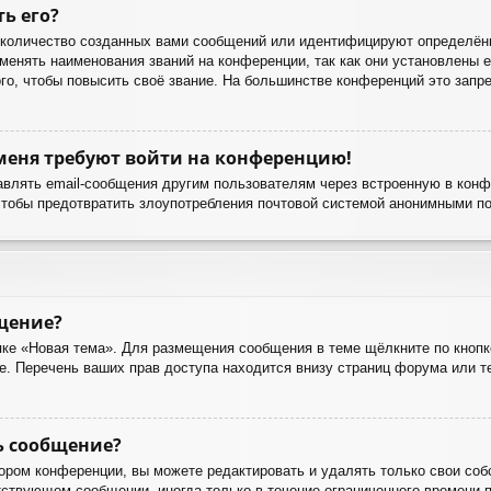
ть его?
количество созданных вами сообщений или идентифицируют определённ
енять наименования званий на конференции, так как они установлены е
о, чтобы повысить своё звание. На большинстве конференций это запре
 меня требуют войти на конференцию!
авлять email-сообщения другим пользователям через встроенную в кон
чтобы предотвратить злоупотребления почтовой системой анонимными п
бщение?
ке «Новая тема». Для размещения сообщения в теме щёлкните по кнопк
е. Перечень ваших прав доступа находится внизу страниц форума или 
ь сообщение?
ором конференции, вы можете редактировать и удалять только свои соб
ствующем сообщении, иногда только в течение ограниченного времени по