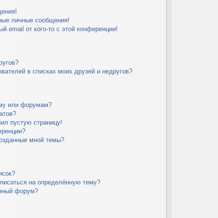
щения!
ные личные сообщения!
й email от кого-то с этой конференции!
ругов?
вателей в списках моих друзей и недругов?
уму или форумам?
атов?
чил пустую страницу!
еренции?
созданные мной темы?
исок?
дписаться на определённую тему?
ённый форум?