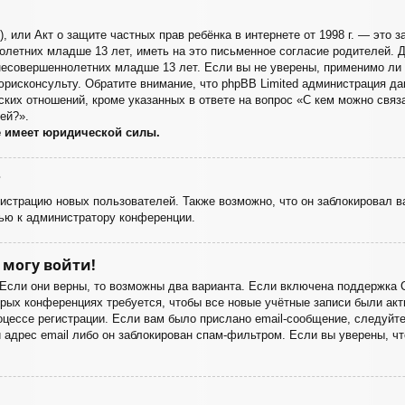
998), или Акт о защите частных прав ребёнка в интернете от 1998 г. — эт
летних младше 13 лет, иметь на это письменное согласие родителей. Д
есовершеннолетних младше 13 лет. Если вы не уверены, применимо ли э
юрисконсульту. Обратите внимание, что phpBB Limited администрация д
ких отношений, кроме указанных в ответе на вопрос «С кем можно связа
ей?».
е имеет юридической силы.
?
страцию новых пользователей. Также возможно, что он заблокировал ва
ью к администратору конференции.
 могу войти!
 Если они верны, то возможны два варианта. Если включена поддержка 
орых конференциях требуется, чтобы все новые учётные записи были а
оцессе регистрации. Если вам было прислано email-сообщение, следуйт
 адрес email либо он заблокирован спам-фильтром. Если вы уверены, чт