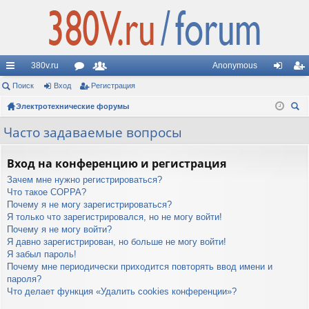
380v.ru
Anonymous
с
Поиск
Вход
ор
Регистрация
ол
хо
ег
ы
Электротехнические форумы
ум
ьз
д
ис
ои
лк
ы
ов
тр
Часто задаваемые вопросы
ск
и
ат
ац
Вход на конференцию и регистрация
ел
ия
Зачем мне нужно регистрироваться?
и
Что такое COPPA?
Почему я не могу зарегистрироваться?
Я только что зарегистрировался, но не могу войти!
Почему я не могу войти?
Я давно зарегистрирован, но больше не могу войти!
Я забыл пароль!
Почему мне периодически приходится повторять ввод имени и
пароля?
Что делает функция «Удалить cookies конференции»?