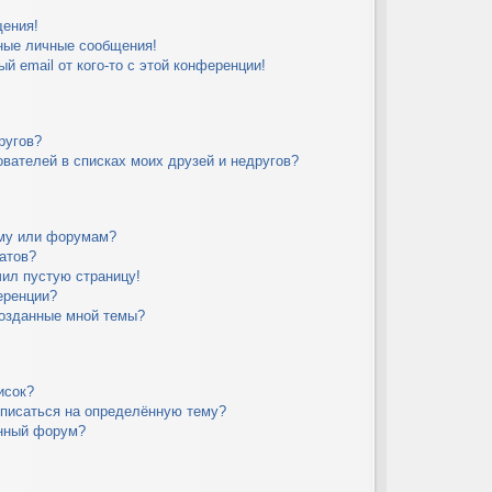
щения!
ные личные сообщения!
й email от кого-то с этой конференции!
ругов?
вателей в списках моих друзей и недругов?
уму или форумам?
атов?
чил пустую страницу!
еренции?
созданные мной темы?
исок?
дписаться на определённую тему?
ённый форум?