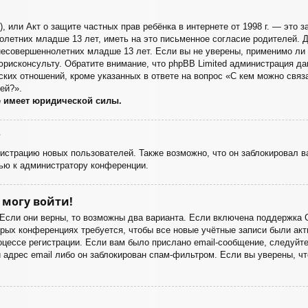
998), или Акт о защите частных прав ребёнка в интернете от 1998 г. — эт
летних младше 13 лет, иметь на это письменное согласие родителей. Д
есовершеннолетних младше 13 лет. Если вы не уверены, применимо ли э
юрисконсульту. Обратите внимание, что phpBB Limited администрация д
ких отношений, кроме указанных в ответе на вопрос «С кем можно связа
ей?».
е имеет юридической силы.
?
страцию новых пользователей. Также возможно, что он заблокировал ва
ью к администратору конференции.
 могу войти!
 Если они верны, то возможны два варианта. Если включена поддержка 
орых конференциях требуется, чтобы все новые учётные записи были а
оцессе регистрации. Если вам было прислано email-сообщение, следуйт
 адрес email либо он заблокирован спам-фильтром. Если вы уверены, чт