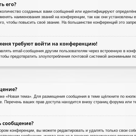
ть его?
количество созданных вами сообщений или идентифицируют определённ
енять наименования званий на конференции, так как они установлены е
о, чтобы повысить своё звание. На большинстве конференций это запре
 меня требуют войти на конференцию!
авлять email-сообщения другим пользователям через встроенную в кон
чтобы предотвратить злоупотребления почтовой системой анонимными п
бщение?
ке «Новая тема». Для размещения сообщения в теме щёлкните по кнопк
е. Перечень ваших прав доступа находится внизу страниц форума или 
ь сообщение?
ором конференции, вы можете редактировать и удалять только свои соб
ствующем сообщении, иногда только в течение ограниченного времени по