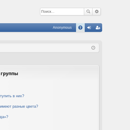
Anonymous
С
A
хо
ег
Q
д
ис
тр
ац
ия
 группы
тупить в них?
 имеют разные цвета?
нда»?