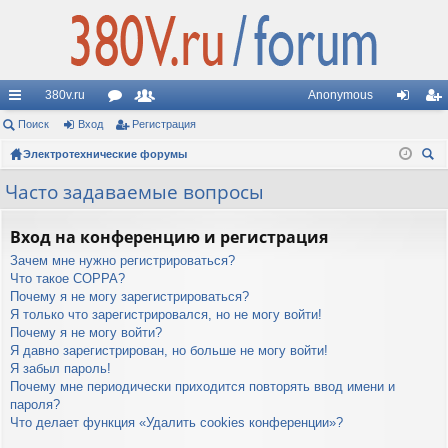
380v.ru
Anonymous
с
Поиск
Вход
ор
Регистрация
ол
хо
ег
ы
Электротехнические форумы
ум
ьз
д
ис
ои
лк
ы
ов
тр
Часто задаваемые вопросы
ск
и
ат
ац
Вход на конференцию и регистрация
ел
ия
Зачем мне нужно регистрироваться?
и
Что такое COPPA?
Почему я не могу зарегистрироваться?
Я только что зарегистрировался, но не могу войти!
Почему я не могу войти?
Я давно зарегистрирован, но больше не могу войти!
Я забыл пароль!
Почему мне периодически приходится повторять ввод имени и
пароля?
Что делает функция «Удалить cookies конференции»?