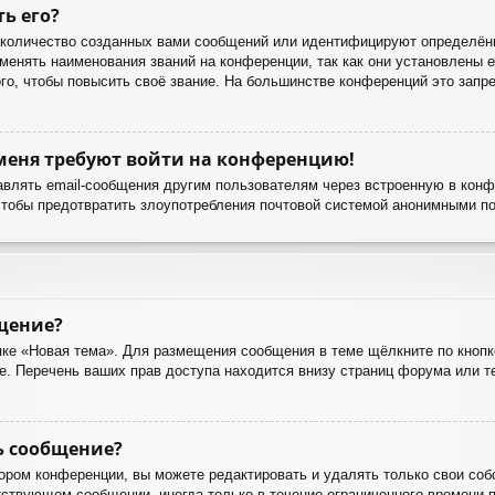
ть его?
количество созданных вами сообщений или идентифицируют определённ
енять наименования званий на конференции, так как они установлены е
о, чтобы повысить своё звание. На большинстве конференций это запре
 меня требуют войти на конференцию!
авлять email-сообщения другим пользователям через встроенную в кон
чтобы предотвратить злоупотребления почтовой системой анонимными п
бщение?
ке «Новая тема». Для размещения сообщения в теме щёлкните по кнопк
е. Перечень ваших прав доступа находится внизу страниц форума или 
ь сообщение?
ором конференции, вы можете редактировать и удалять только свои соб
ствующем сообщении, иногда только в течение ограниченного времени по