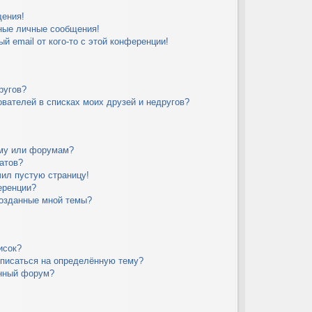
щения!
ные личные сообщения!
й email от кого-то с этой конференции!
ругов?
вателей в списках моих друзей и недругов?
уму или форумам?
атов?
чил пустую страницу!
еренции?
созданные мной темы?
исок?
дписаться на определённую тему?
ённый форум?