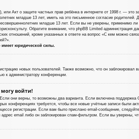
998), или Акт о защите частных прав ребёнка в интернете от 1998 г. — эт
летних младше 13 лет, иметь на это письменное согласие родителей. Д
есовершеннолетних младше 13 лет. Если вы не уверены, применимо ли э
юрисконсульту. Обратите внимание, что phpBB Limited администрация д
ких отношений, кроме указанных в ответе на вопрос «С кем можно связа
ей?».
е имеет юридической силы.
?
страцию новых пользователей. Также возможно, что он заблокировал ва
ью к администратору конференции.
 могу войти!
 Если они верны, то возможны два варианта. Если включена поддержка 
орых конференциях требуется, чтобы все новые учётные записи были а
оцессе регистрации. Если вам было прислано email-сообщение, следуйт
 адрес email либо он заблокирован спам-фильтром. Если вы уверены, чт