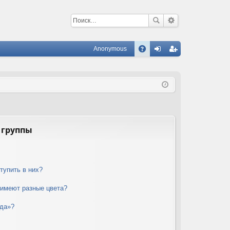
Anonymous
С
A
хо
ег
Q
д
ис
тр
ац
ия
 группы
тупить в них?
 имеют разные цвета?
нда»?