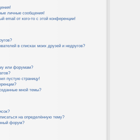
щения!
ные личные сообщения!
й email от кого-то с этой конференции!
ругов?
вателей в списках моих друзей и недругов?
уму или форумам?
атов?
чил пустую страницу!
еренции?
созданные мной темы?
исок?
дписаться на определённую тему?
ённый форум?