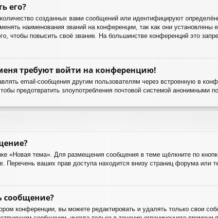
ть его?
количество созданных вами сообщений или идентифицируют определённ
енять наименования званий на конференции, так как они установлены е
о, чтобы повысить своё звание. На большинстве конференций это запре
 меня требуют войти на конференцию!
авлять email-сообщения другим пользователям через встроенную в кон
чтобы предотвратить злоупотребления почтовой системой анонимными п
бщение?
ке «Новая тема». Для размещения сообщения в теме щёлкните по кнопк
е. Перечень ваших прав доступа находится внизу страниц форума или 
ь сообщение?
ором конференции, вы можете редактировать и удалять только свои соб
ствующем сообщении, иногда только в течение ограниченного времени по