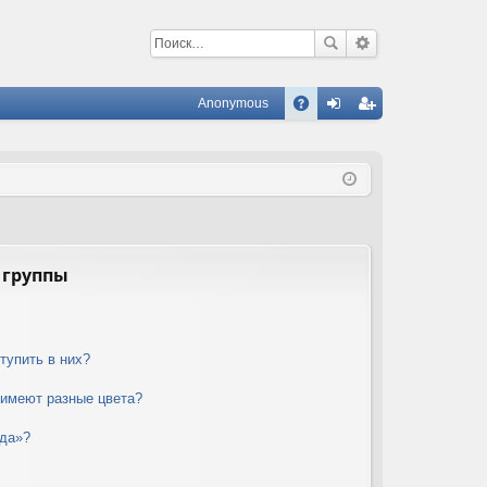
Anonymous
С
A
хо
ег
Q
д
ис
тр
ац
ия
 группы
тупить в них?
 имеют разные цвета?
нда»?