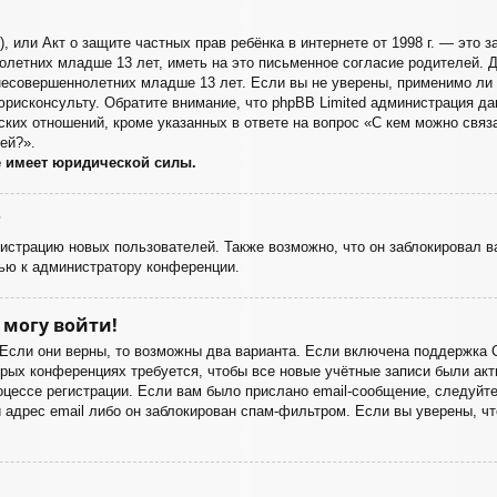
998), или Акт о защите частных прав ребёнка в интернете от 1998 г. — эт
летних младше 13 лет, иметь на это письменное согласие родителей. Д
есовершеннолетних младше 13 лет. Если вы не уверены, применимо ли э
юрисконсульту. Обратите внимание, что phpBB Limited администрация д
ких отношений, кроме указанных в ответе на вопрос «С кем можно связа
ей?».
е имеет юридической силы.
?
страцию новых пользователей. Также возможно, что он заблокировал ва
ью к администратору конференции.
 могу войти!
 Если они верны, то возможны два варианта. Если включена поддержка 
орых конференциях требуется, чтобы все новые учётные записи были а
оцессе регистрации. Если вам было прислано email-сообщение, следуйт
 адрес email либо он заблокирован спам-фильтром. Если вы уверены, чт