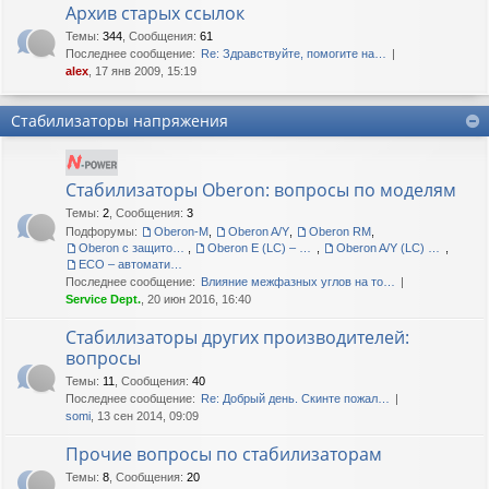
Архив старых ссылок
Темы
:
344
,
Сообщения
:
61
Последнее сообщение:
Re: Здравствуйте, помогите на…
alex
, 17 янв 2009, 15:19
Стабилизаторы напряжения
Стабилизаторы Oberon: вопросы по моделям
Темы
:
2
,
Сообщения
:
3
Подфорумы:
Oberon-M
,
Oberon A/Y
,
Oberon RM
,
Oberon с защитой корпуса IP54
,
Oberon E (LC) – сетевые кондиционеры
,
Oberon A/Y (LC) – сетевые кондиционеры
,
ECO – автоматические регуляторы напряжения
Последнее сообщение:
Влияние межфазных углов на то…
Service Dept.
, 20 июн 2016, 16:40
Стабилизаторы других производителей:
вопросы
Темы
:
11
,
Сообщения
:
40
Последнее сообщение:
Re: Добрый день. Скинте пожал…
somi
, 13 сен 2014, 09:09
Прочие вопросы по стабилизаторам
Темы
:
8
,
Сообщения
:
20