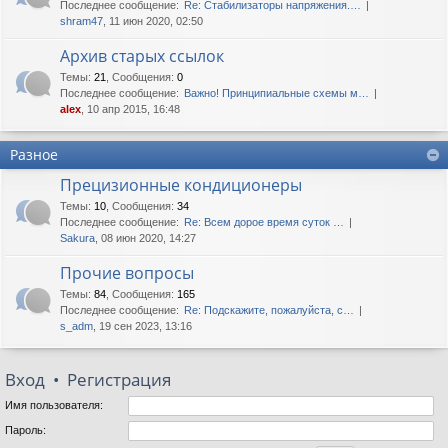
Последнее сообщение:
Re: Стабилизаторы напряжения.…
shram47
, 11 июн 2020, 02:50
Архив старых ссылок
Темы
:
21
,
Сообщения
:
0
Последнее сообщение:
Важно! Принципиальные схемы м…
alex
, 10 апр 2015, 16:48
Разное
Прецизионные кондиционеры
Темы
:
10
,
Сообщения
:
34
Последнее сообщение:
Re: Всем дорое время суток …
Sakura
, 08 июн 2020, 14:27
Прочие вопросы
Темы
:
84
,
Сообщения
:
165
Последнее сообщение:
Re: Подскажите, пожалуйста, с…
s_adm
, 19 сен 2023, 13:16
Вход
•
Регистрация
Имя пользователя:
Пароль: