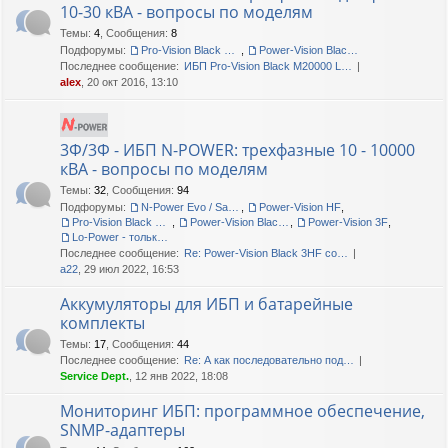
10-30 кВА - вопросы по моделям
Темы
:
4
,
Сообщения
:
8
Подфорумы:
Pro-Vision Black M P 3/1, Pro-Vision Black M 3/1
,
Power-Vision Black 3/1
Последнее сообщение:
ИБП Pro-Vision Black M20000 L…
alex
, 20 окт 2016, 13:10
3Ф/3Ф - ИБП N-POWER: трехфазные 10 - 10000
кВА - вопросы по моделям
Темы
:
32
,
Сообщения
:
94
Подфорумы:
N-Power Evo / Safe-Power Evo
,
Power-Vision HF
,
Pro-Vision Black M P 3/3
,
Power-Vision Black 3/3
,
Power-Vision 3F
,
Lo-Power - только сервис!
Последнее сообщение:
Re: Power-Vision Black 3HF со…
a22
, 29 июл 2022, 16:53
Аккумуляторы для ИБП и батарейные
комплекты
Темы
:
17
,
Сообщения
:
44
Последнее сообщение:
Re: А как последовательно под…
Service Dept.
, 12 янв 2022, 18:08
Мониторинг ИБП: программное обеспечение,
SNMP-адаптеры