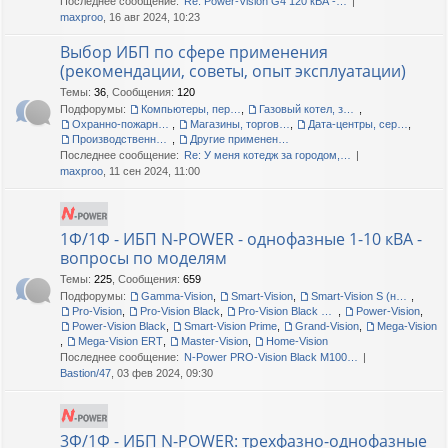
Последнее сообщение:
Re: Power-Vision G4 120 кВА -…
maxproo
, 16 авг 2024, 10:23
Выбор ИБП по сфере применения
(рекомендации, советы, опыт эксплуатации)
Темы
:
36
,
Сообщения
:
120
Подфорумы:
Компьютеры, периферия, офис
,
Газовый котел, загородный дом, дача
,
Охранно-пожарные сигнализации
,
Магазины, торговые центры
,
Дата-центры, серверные помещения
,
Производственные линии, цеха, склады
,
Другие применения, прочие вопросы
Последнее сообщение:
Re: У меня котедж за городом,…
maxproo
, 11 сен 2024, 11:00
1Ф/1Ф - ИБП N-POWER - однофазные 1-10 кВА -
вопросы по моделям
Темы
:
225
,
Сообщения
:
659
Подфорумы:
Gamma-Vision
,
Smart-Vision
,
Smart-Vision S (новые и старые)
,
Pro-Vision
,
Pro-Vision Black
,
Pro-Vision Black M P, Pro-Vision Black M
,
Power-Vision
,
Power-Vision Black
,
Smart-Vision Prime
,
Grand-Vision
,
Mega-Vision
,
Mega-Vision ERT
,
Master-Vision
,
Home-Vision
Последнее сообщение:
N-Power PRO-Vision Black M100…
Bastion/47
, 03 фев 2024, 09:30
3Ф/1Ф - ИБП N-POWER: трехфазно-однофазные