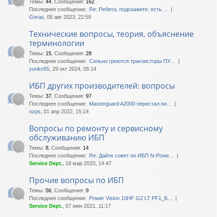
Темы
:
44
,
Сообщения
:
162
Последнее сообщение:
Re: Ребята, подскажите: есть …
Goras
, 05 авг 2023, 22:59
Технические вопросы, теория, объяснение
терминологии
Темы
:
15
,
Сообщения
:
28
Последнее сообщение:
Сильно греются транзисторы ПУ…
yunko55
, 29 окт 2024, 05:14
ИБП других производителей: вопросы
Темы
:
37
,
Сообщения
:
97
Последнее сообщение:
Masterguard A2000 перестал пи…
ozps
, 01 апр 2022, 15:14
Вопросы по ремонту и сервисному
обслуживанию ИБП
Темы
:
8
,
Сообщения
:
14
Последнее сообщение:
Re: Дайте совет по ИБП N-Powe…
Service Dept.
, 18 мар 2020, 14:47
Прочие вопросы по ИБП
Темы
:
56
,
Сообщения
:
9
Последнее сообщение:
Power Vision 10HF G2 LT PF1_Б…
Service Dept.
, 07 июн 2021, 11:17