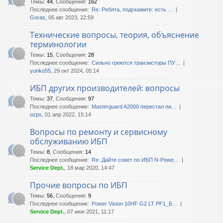
Темы
:
44
,
Сообщения
:
162
Последнее сообщение:
Re: Ребята, подскажите: есть …
Goras
, 05 авг 2023, 22:59
Технические вопросы, теория, объяснение
терминологии
Темы
:
15
,
Сообщения
:
28
Последнее сообщение:
Сильно греются транзисторы ПУ…
yunko55
, 29 окт 2024, 05:14
ИБП других производителей: вопросы
Темы
:
37
,
Сообщения
:
97
Последнее сообщение:
Masterguard A2000 перестал пи…
ozps
, 01 апр 2022, 15:14
Вопросы по ремонту и сервисному
обслуживанию ИБП
Темы
:
8
,
Сообщения
:
14
Последнее сообщение:
Re: Дайте совет по ИБП N-Powe…
Service Dept.
, 18 мар 2020, 14:47
Прочие вопросы по ИБП
Темы
:
56
,
Сообщения
:
9
Последнее сообщение:
Power Vision 10HF G2 LT PF1_Б…
Service Dept.
, 07 июн 2021, 11:17