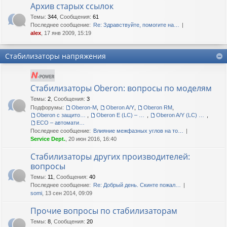
Архив старых ссылок
Темы
:
344
,
Сообщения
:
61
Последнее сообщение:
Re: Здравствуйте, помогите на…
alex
, 17 янв 2009, 15:19
Стабилизаторы напряжения
Стабилизаторы Oberon: вопросы по моделям
Темы
:
2
,
Сообщения
:
3
Подфорумы:
Oberon-M
,
Oberon A/Y
,
Oberon RM
,
Oberon с защитой корпуса IP54
,
Oberon E (LC) – сетевые кондиционеры
,
Oberon A/Y (LC) – сетевые кондиционеры
,
ECO – автоматические регуляторы напряжения
Последнее сообщение:
Влияние межфазных углов на то…
Service Dept.
, 20 июн 2016, 16:40
Стабилизаторы других производителей:
вопросы
Темы
:
11
,
Сообщения
:
40
Последнее сообщение:
Re: Добрый день. Скинте пожал…
somi
, 13 сен 2014, 09:09
Прочие вопросы по стабилизаторам
Темы
:
8
,
Сообщения
:
20