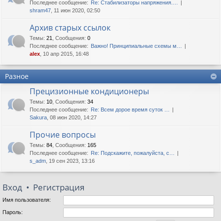
Последнее сообщение:
Re: Стабилизаторы напряжения.…
shram47
, 11 июн 2020, 02:50
Архив старых ссылок
Темы
:
21
,
Сообщения
:
0
Последнее сообщение:
Важно! Принципиальные схемы м…
alex
, 10 апр 2015, 16:48
Разное
Прецизионные кондиционеры
Темы
:
10
,
Сообщения
:
34
Последнее сообщение:
Re: Всем дорое время суток …
Sakura
, 08 июн 2020, 14:27
Прочие вопросы
Темы
:
84
,
Сообщения
:
165
Последнее сообщение:
Re: Подскажите, пожалуйста, с…
s_adm
, 19 сен 2023, 13:16
Вход
•
Регистрация
Имя пользователя:
Пароль: