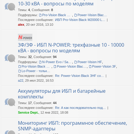
10-30 кВА - вопросы по моделям
Темы
:
4
,
Сообщения
:
8
Подфорумы:
Pro-Vision Black M P 3/1, Pro-Vision Black M 3/1
,
Power-Vision Black 3/1
Последнее сообщение:
ИБП Pro-Vision Black M20000 L…
alex
, 20 окт 2016, 13:10
3Ф/3Ф - ИБП N-POWER: трехфазные 10 - 10000
кВА - вопросы по моделям
Темы
:
32
,
Сообщения
:
94
Подфорумы:
N-Power Evo / Safe-Power Evo
,
Power-Vision HF
,
Pro-Vision Black M P 3/3
,
Power-Vision Black 3/3
,
Power-Vision 3F
,
Lo-Power - только сервис!
Последнее сообщение:
Re: Power-Vision Black 3HF со…
a22
, 29 июл 2022, 16:53
Аккумуляторы для ИБП и батарейные
комплекты
Темы
:
17
,
Сообщения
:
44
Последнее сообщение:
Re: А как последовательно под…
Service Dept.
, 12 янв 2022, 18:08
Мониторинг ИБП: программное обеспечение,
SNMP-адаптеры