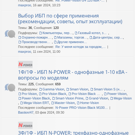
Последнее сообщение:
Re: Power-Vision G4 120 кВА -…
maxproo
, 16 авг 2024, 10:23
Выбор ИБП по сфере применения
(рекомендации, советы, опыт эксплуатации)
Темы
:
36
,
Сообщения
:
120
Подфорумы:
Компьютеры, периферия, офис
,
Газовый котел, загородный дом, дача
,
Охранно-пожарные сигнализации
,
Магазины, торговые центры
,
Дата-центры, серверные помещения
,
Производственные линии, цеха, склады
,
Другие применения, прочие вопросы
Последнее сообщение:
Re: У меня котедж за городом,…
maxproo
, 11 сен 2024, 11:00
1Ф/1Ф - ИБП N-POWER - однофазные 1-10 кВА -
вопросы по моделям
Темы
:
225
,
Сообщения
:
659
Подфорумы:
Gamma-Vision
,
Smart-Vision
,
Smart-Vision S (новые и старые)
,
Pro-Vision
,
Pro-Vision Black
,
Pro-Vision Black M P, Pro-Vision Black M
,
Power-Vision
,
Power-Vision Black
,
Smart-Vision Prime
,
Grand-Vision
,
Mega-Vision
,
Mega-Vision ERT
,
Master-Vision
,
Home-Vision
Последнее сообщение:
N-Power PRO-Vision Black M100…
Bastion/47
, 03 фев 2024, 09:30
3Ф/1Ф - ИБП N-POWER: трехфазно-однофазные