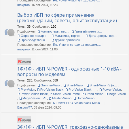
Последнее сообщение:
Re: Power-Vision G4 120 кВА -…
maxproo
, 16 авг 2024, 10:23
Выбор ИБП по сфере применения
(рекомендации, советы, опыт эксплуатации)
Темы
:
36
,
Сообщения
:
120
Подфорумы:
Компьютеры, периферия, офис
,
Газовый котел, загородный дом, дача
,
Охранно-пожарные сигнализации
,
Магазины, торговые центры
,
Дата-центры, серверные помещения
,
Производственные линии, цеха, склады
,
Другие применения, прочие вопросы
Последнее сообщение:
Re: У меня котедж за городом,…
maxproo
, 11 сен 2024, 11:00
1Ф/1Ф - ИБП N-POWER - однофазные 1-10 кВА -
вопросы по моделям
Темы
:
225
,
Сообщения
:
659
Подфорумы:
Gamma-Vision
,
Smart-Vision
,
Smart-Vision S (новые и старые)
,
Pro-Vision
,
Pro-Vision Black
,
Pro-Vision Black M P, Pro-Vision Black M
,
Power-Vision
,
Power-Vision Black
,
Smart-Vision Prime
,
Grand-Vision
,
Mega-Vision
,
Mega-Vision ERT
,
Master-Vision
,
Home-Vision
Последнее сообщение:
N-Power PRO-Vision Black M100…
Bastion/47
, 03 фев 2024, 09:30
3Ф/1Ф - ИБП N-POWER: трехфазно-однофазные