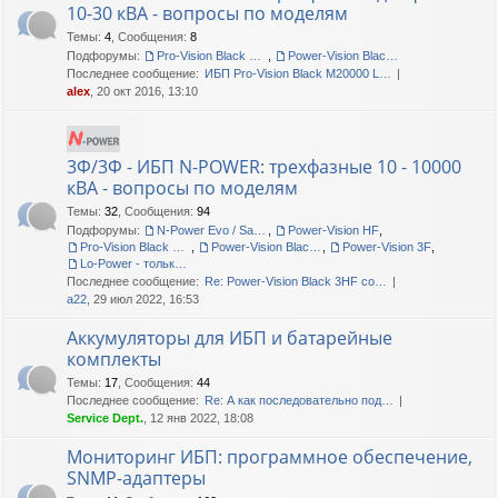
10-30 кВА - вопросы по моделям
Темы
:
4
,
Сообщения
:
8
Подфорумы:
Pro-Vision Black M P 3/1, Pro-Vision Black M 3/1
,
Power-Vision Black 3/1
Последнее сообщение:
ИБП Pro-Vision Black M20000 L…
alex
, 20 окт 2016, 13:10
3Ф/3Ф - ИБП N-POWER: трехфазные 10 - 10000
кВА - вопросы по моделям
Темы
:
32
,
Сообщения
:
94
Подфорумы:
N-Power Evo / Safe-Power Evo
,
Power-Vision HF
,
Pro-Vision Black M P 3/3
,
Power-Vision Black 3/3
,
Power-Vision 3F
,
Lo-Power - только сервис!
Последнее сообщение:
Re: Power-Vision Black 3HF со…
a22
, 29 июл 2022, 16:53
Аккумуляторы для ИБП и батарейные
комплекты
Темы
:
17
,
Сообщения
:
44
Последнее сообщение:
Re: А как последовательно под…
Service Dept.
, 12 янв 2022, 18:08
Мониторинг ИБП: программное обеспечение,
SNMP-адаптеры