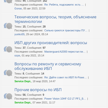
Темы
:
44
,
Сообщения
:
162
Последнее сообщение:
Re: Ребята, подскажите: есть …
Goras
, 05 авг 2023, 22:59
Технические вопросы, теория, объяснение
терминологии
Темы
:
15
,
Сообщения
:
28
Последнее сообщение:
Сильно греются транзисторы ПУ…
yunko55
, 29 окт 2024, 05:14
ИБП других производителей: вопросы
Темы
:
37
,
Сообщения
:
97
Последнее сообщение:
Masterguard A2000 перестал пи…
ozps
, 01 апр 2022, 15:14
Вопросы по ремонту и сервисному
обслуживанию ИБП
Темы
:
8
,
Сообщения
:
14
Последнее сообщение:
Re: Дайте совет по ИБП N-Powe…
Service Dept.
, 18 мар 2020, 14:47
Прочие вопросы по ИБП
Темы
:
56
,
Сообщения
:
9
Последнее сообщение:
Power Vision 10HF G2 LT PF1_Б…
Service Dept.
, 07 июн 2021, 11:17