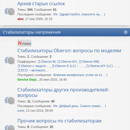
Архив старых ссылок
Темы
:
344
,
Сообщения
:
61
Последнее сообщение:
Re: Здравствуйте, помогите на…
alex
, 17 янв 2009, 15:19
Стабилизаторы напряжения
Стабилизаторы Oberon: вопросы по моделям
Темы
:
2
,
Сообщения
:
3
Подфорумы:
Oberon-M
,
Oberon A/Y
,
Oberon RM
,
Oberon с защитой корпуса IP54
,
Oberon E (LC) – сетевые кондиционеры
,
Oberon A/Y (LC) – сетевые кондиционеры
,
ECO – автоматические регуляторы напряжения
Последнее сообщение:
Влияние межфазных углов на то…
Service Dept.
, 20 июн 2016, 16:40
Стабилизаторы других производителей:
вопросы
Темы
:
11
,
Сообщения
:
40
Последнее сообщение:
Re: Добрый день. Скинте пожал…
somi
, 13 сен 2014, 09:09
Прочие вопросы по стабилизаторам
Темы
:
8
,
Сообщения
:
20