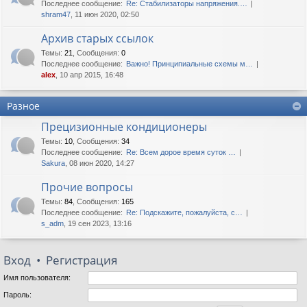
Последнее сообщение:
Re: Стабилизаторы напряжения.…
shram47
, 11 июн 2020, 02:50
Архив старых ссылок
Темы
:
21
,
Сообщения
:
0
Последнее сообщение:
Важно! Принципиальные схемы м…
alex
, 10 апр 2015, 16:48
Разное
Прецизионные кондиционеры
Темы
:
10
,
Сообщения
:
34
Последнее сообщение:
Re: Всем дорое время суток …
Sakura
, 08 июн 2020, 14:27
Прочие вопросы
Темы
:
84
,
Сообщения
:
165
Последнее сообщение:
Re: Подскажите, пожалуйста, с…
s_adm
, 19 сен 2023, 13:16
Вход
•
Регистрация
Имя пользователя:
Пароль: