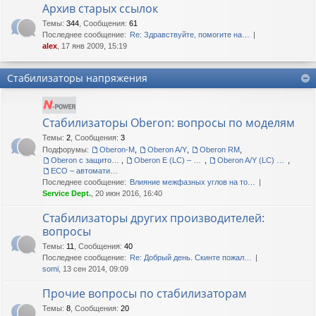
Архив старых ссылок
Темы
:
344
,
Сообщения
:
61
Последнее сообщение:
Re: Здравствуйте, помогите на…
alex
, 17 янв 2009, 15:19
Стабилизаторы напряжения
Стабилизаторы Oberon: вопросы по моделям
Темы
:
2
,
Сообщения
:
3
Подфорумы:
Oberon-M
,
Oberon A/Y
,
Oberon RM
,
Oberon с защитой корпуса IP54
,
Oberon E (LC) – сетевые кондиционеры
,
Oberon A/Y (LC) – сетевые кондиционеры
,
ECO – автоматические регуляторы напряжения
Последнее сообщение:
Влияние межфазных углов на то…
Service Dept.
, 20 июн 2016, 16:40
Стабилизаторы других производителей:
вопросы
Темы
:
11
,
Сообщения
:
40
Последнее сообщение:
Re: Добрый день. Скинте пожал…
somi
, 13 сен 2014, 09:09
Прочие вопросы по стабилизаторам
Темы
:
8
,
Сообщения
:
20