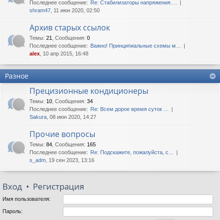
Последнее сообщение:
Re: Стабилизаторы напряжения.…
shram47
, 11 июн 2020, 02:50
Архив старых ссылок
Темы
:
21
,
Сообщения
:
0
Последнее сообщение:
Важно! Принципиальные схемы м…
alex
, 10 апр 2015, 16:48
Разное
Прецизионные кондиционеры
Темы
:
10
,
Сообщения
:
34
Последнее сообщение:
Re: Всем дорое время суток …
Sakura
, 08 июн 2020, 14:27
Прочие вопросы
Темы
:
84
,
Сообщения
:
165
Последнее сообщение:
Re: Подскажите, пожалуйста, с…
s_adm
, 19 сен 2023, 13:16
Вход
•
Регистрация
Имя пользователя:
Пароль: