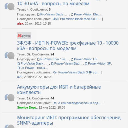
10-30 кВА - вопросы по моделям
Темы
:
4
,
Сообщения
:
8
Подфорумы:
Pro-Vision Black M P 3/1, Pro-Vision Black M 3/1
,
Power-Vision Black 3/1
Последнее сообщение:
ИБП Pro-Vision Black M20000 L…
alex
, 20 окт 2016, 13:10
3Ф/3Ф - ИБП N-POWER: трехфазные 10 - 10000
кВА - вопросы по моделям
Темы
:
32
,
Сообщения
:
94
Подфорумы:
N-Power Evo / Safe-Power Evo
,
Power-Vision HF
,
Pro-Vision Black M P 3/3
,
Power-Vision Black 3/3
,
Power-Vision 3F
,
Lo-Power - только сервис!
Последнее сообщение:
Re: Power-Vision Black 3HF со…
a22
, 29 июл 2022, 16:53
Аккумуляторы для ИБП и батарейные
комплекты
Темы
:
17
,
Сообщения
:
44
Последнее сообщение:
Re: А как последовательно под…
Service Dept.
, 12 янв 2022, 18:08
Мониторинг ИБП: программное обеспечение,
SNMP-адаптеры