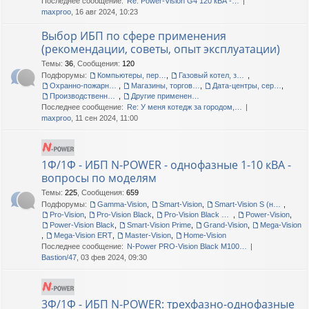
Последнее сообщение:
Re: Power-Vision G4 120 кВА -…
maxproo
, 16 авг 2024, 10:23
Выбор ИБП по сфере применения
(рекомендации, советы, опыт эксплуатации)
Темы
:
36
,
Сообщения
:
120
Подфорумы:
Компьютеры, периферия, офис
,
Газовый котел, загородный дом, дача
,
Охранно-пожарные сигнализации
,
Магазины, торговые центры
,
Дата-центры, серверные помещения
,
Производственные линии, цеха, склады
,
Другие применения, прочие вопросы
Последнее сообщение:
Re: У меня котедж за городом,…
maxproo
, 11 сен 2024, 11:00
1Ф/1Ф - ИБП N-POWER - однофазные 1-10 кВА -
вопросы по моделям
Темы
:
225
,
Сообщения
:
659
Подфорумы:
Gamma-Vision
,
Smart-Vision
,
Smart-Vision S (новые и старые)
,
Pro-Vision
,
Pro-Vision Black
,
Pro-Vision Black M P, Pro-Vision Black M
,
Power-Vision
,
Power-Vision Black
,
Smart-Vision Prime
,
Grand-Vision
,
Mega-Vision
,
Mega-Vision ERT
,
Master-Vision
,
Home-Vision
Последнее сообщение:
N-Power PRO-Vision Black M100…
Bastion/47
, 03 фев 2024, 09:30
3Ф/1Ф - ИБП N-POWER: трехфазно-однофазные