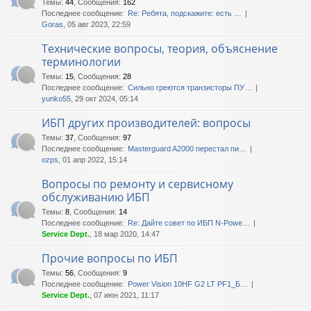
Темы
:
44
,
Сообщения
:
162
Последнее сообщение:
Re: Ребята, подскажите: есть …
Goras
, 05 авг 2023, 22:59
Технические вопросы, теория, объяснение
терминологии
Темы
:
15
,
Сообщения
:
28
Последнее сообщение:
Сильно греются транзисторы ПУ…
yunko55
, 29 окт 2024, 05:14
ИБП других производителей: вопросы
Темы
:
37
,
Сообщения
:
97
Последнее сообщение:
Masterguard A2000 перестал пи…
ozps
, 01 апр 2022, 15:14
Вопросы по ремонту и сервисному
обслуживанию ИБП
Темы
:
8
,
Сообщения
:
14
Последнее сообщение:
Re: Дайте совет по ИБП N-Powe…
Service Dept.
, 18 мар 2020, 14:47
Прочие вопросы по ИБП
Темы
:
56
,
Сообщения
:
9
Последнее сообщение:
Power Vision 10HF G2 LT PF1_Б…
Service Dept.
, 07 июн 2021, 11:17