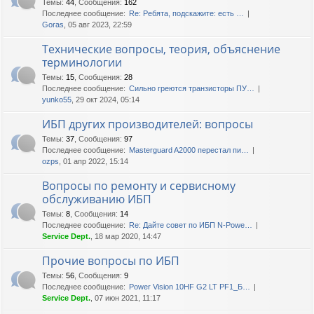
Темы
:
44
,
Сообщения
:
162
Последнее сообщение:
Re: Ребята, подскажите: есть …
Goras
, 05 авг 2023, 22:59
Технические вопросы, теория, объяснение
терминологии
Темы
:
15
,
Сообщения
:
28
Последнее сообщение:
Сильно греются транзисторы ПУ…
yunko55
, 29 окт 2024, 05:14
ИБП других производителей: вопросы
Темы
:
37
,
Сообщения
:
97
Последнее сообщение:
Masterguard A2000 перестал пи…
ozps
, 01 апр 2022, 15:14
Вопросы по ремонту и сервисному
обслуживанию ИБП
Темы
:
8
,
Сообщения
:
14
Последнее сообщение:
Re: Дайте совет по ИБП N-Powe…
Service Dept.
, 18 мар 2020, 14:47
Прочие вопросы по ИБП
Темы
:
56
,
Сообщения
:
9
Последнее сообщение:
Power Vision 10HF G2 LT PF1_Б…
Service Dept.
, 07 июн 2021, 11:17