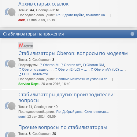
Архив старых ссылок
Темы
:
344
,
Сообщения
:
61
Последнее сообщение:
Re: Здравствуйте, помогите на…
alex
, 17 янв 2009, 15:19
Стабилизаторы напряжения
Стабилизаторы Oberon: вопросы по моделям
Темы
:
2
,
Сообщения
:
3
Подфорумы:
Oberon-M
,
Oberon A/Y
,
Oberon RM
,
Oberon с защитой корпуса IP54
,
Oberon E (LC) – сетевые кондиционеры
,
Oberon A/Y (LC) – сетевые кондиционеры
,
ECO – автоматические регуляторы напряжения
Последнее сообщение:
Влияние межфазных углов на то…
Service Dept.
, 20 июн 2016, 16:40
Стабилизаторы других производителей:
вопросы
Темы
:
11
,
Сообщения
:
40
Последнее сообщение:
Re: Добрый день. Скинте пожал…
somi
, 13 сен 2014, 09:09
Прочие вопросы по стабилизаторам
Темы
:
8
,
Сообщения
:
20