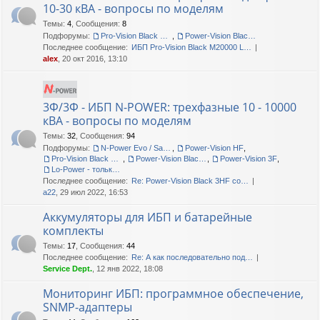
10-30 кВА - вопросы по моделям
Темы
:
4
,
Сообщения
:
8
Подфорумы:
Pro-Vision Black M P 3/1, Pro-Vision Black M 3/1
,
Power-Vision Black 3/1
Последнее сообщение:
ИБП Pro-Vision Black M20000 L…
alex
, 20 окт 2016, 13:10
3Ф/3Ф - ИБП N-POWER: трехфазные 10 - 10000
кВА - вопросы по моделям
Темы
:
32
,
Сообщения
:
94
Подфорумы:
N-Power Evo / Safe-Power Evo
,
Power-Vision HF
,
Pro-Vision Black M P 3/3
,
Power-Vision Black 3/3
,
Power-Vision 3F
,
Lo-Power - только сервис!
Последнее сообщение:
Re: Power-Vision Black 3HF со…
a22
, 29 июл 2022, 16:53
Аккумуляторы для ИБП и батарейные
комплекты
Темы
:
17
,
Сообщения
:
44
Последнее сообщение:
Re: А как последовательно под…
Service Dept.
, 12 янв 2022, 18:08
Мониторинг ИБП: программное обеспечение,
SNMP-адаптеры