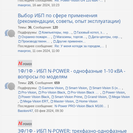
Последнее сообщение:
Re: Power-Vision G4 120 кВА -…
maxproo
, 16 авг 2024, 10:23
Выбор ИБП по сфере применения
(рекомендации, советы, опыт эксплуатации)
Темы
:
36
,
Сообщения
:
120
Подфорумы:
Компьютеры, периферия, офис
,
Газовый котел, загородный дом, дача
,
Охранно-пожарные сигнализации
,
Магазины, торговые центры
,
Дата-центры, серверные помещения
,
Производственные линии, цеха, склады
,
Другие применения, прочие вопросы
Последнее сообщение:
Re: У меня котедж за городом,…
maxproo
, 11 сен 2024, 11:00
1Ф/1Ф - ИБП N-POWER - однофазные 1-10 кВА -
вопросы по моделям
Темы
:
225
,
Сообщения
:
659
Подфорумы:
Gamma-Vision
,
Smart-Vision
,
Smart-Vision S (новые и старые)
,
Pro-Vision
,
Pro-Vision Black
,
Pro-Vision Black M P, Pro-Vision Black M
,
Power-Vision
,
Power-Vision Black
,
Smart-Vision Prime
,
Grand-Vision
,
Mega-Vision
,
Mega-Vision ERT
,
Master-Vision
,
Home-Vision
Последнее сообщение:
N-Power PRO-Vision Black M100…
Bastion/47
, 03 фев 2024, 09:30
3Ф/1Ф - ИБП N-POWER: трехфазно-однофазные