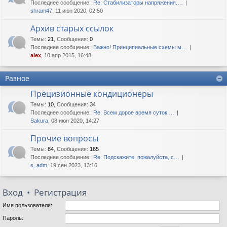
Последнее сообщение:
Re: Стабилизаторы напряжения.…
shram47
, 11 июн 2020, 02:50
Архив старых ссылок
Темы
:
21
,
Сообщения
:
0
Последнее сообщение:
Важно! Принципиальные схемы м…
alex
, 10 апр 2015, 16:48
Разное
Прецизионные кондиционеры
Темы
:
10
,
Сообщения
:
34
Последнее сообщение:
Re: Всем дорое время суток …
Sakura
, 08 июн 2020, 14:27
Прочие вопросы
Темы
:
84
,
Сообщения
:
165
Последнее сообщение:
Re: Подскажите, пожалуйста, с…
s_adm
, 19 сен 2023, 13:16
Вход
•
Регистрация
Имя пользователя:
Пароль: