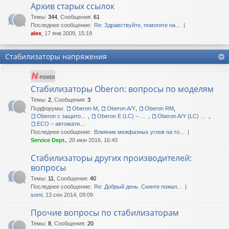
Архив старых ссылок
Темы
:
344
,
Сообщения
:
61
Последнее сообщение:
Re: Здравствуйте, помогите на…
alex
, 17 янв 2009, 15:19
Стабилизаторы напряжения
Стабилизаторы Oberon: вопросы по моделям
Темы
:
2
,
Сообщения
:
3
Подфорумы:
Oberon-M
,
Oberon A/Y
,
Oberon RM
,
Oberon с защитой корпуса IP54
,
Oberon E (LC) – сетевые кондиционеры
,
Oberon A/Y (LC) – сетевые кондиционеры
,
ECO – автоматические регуляторы напряжения
Последнее сообщение:
Влияние межфазных углов на то…
Service Dept.
, 20 июн 2016, 16:40
Стабилизаторы других производителей:
вопросы
Темы
:
11
,
Сообщения
:
40
Последнее сообщение:
Re: Добрый день. Скинте пожал…
somi
, 13 сен 2014, 09:09
Прочие вопросы по стабилизаторам
Темы
:
8
,
Сообщения
:
20