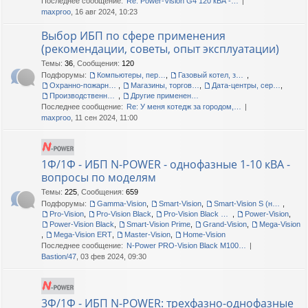
Последнее сообщение:
Re: Power-Vision G4 120 кВА -…
maxproo
, 16 авг 2024, 10:23
Выбор ИБП по сфере применения
(рекомендации, советы, опыт эксплуатации)
Темы
:
36
,
Сообщения
:
120
Подфорумы:
Компьютеры, периферия, офис
,
Газовый котел, загородный дом, дача
,
Охранно-пожарные сигнализации
,
Магазины, торговые центры
,
Дата-центры, серверные помещения
,
Производственные линии, цеха, склады
,
Другие применения, прочие вопросы
Последнее сообщение:
Re: У меня котедж за городом,…
maxproo
, 11 сен 2024, 11:00
1Ф/1Ф - ИБП N-POWER - однофазные 1-10 кВА -
вопросы по моделям
Темы
:
225
,
Сообщения
:
659
Подфорумы:
Gamma-Vision
,
Smart-Vision
,
Smart-Vision S (новые и старые)
,
Pro-Vision
,
Pro-Vision Black
,
Pro-Vision Black M P, Pro-Vision Black M
,
Power-Vision
,
Power-Vision Black
,
Smart-Vision Prime
,
Grand-Vision
,
Mega-Vision
,
Mega-Vision ERT
,
Master-Vision
,
Home-Vision
Последнее сообщение:
N-Power PRO-Vision Black M100…
Bastion/47
, 03 фев 2024, 09:30
3Ф/1Ф - ИБП N-POWER: трехфазно-однофазные