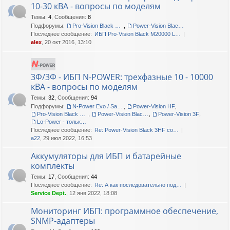
10-30 кВА - вопросы по моделям
Темы
:
4
,
Сообщения
:
8
Подфорумы:
Pro-Vision Black M P 3/1, Pro-Vision Black M 3/1
,
Power-Vision Black 3/1
Последнее сообщение:
ИБП Pro-Vision Black M20000 L…
alex
, 20 окт 2016, 13:10
3Ф/3Ф - ИБП N-POWER: трехфазные 10 - 10000
кВА - вопросы по моделям
Темы
:
32
,
Сообщения
:
94
Подфорумы:
N-Power Evo / Safe-Power Evo
,
Power-Vision HF
,
Pro-Vision Black M P 3/3
,
Power-Vision Black 3/3
,
Power-Vision 3F
,
Lo-Power - только сервис!
Последнее сообщение:
Re: Power-Vision Black 3HF со…
a22
, 29 июл 2022, 16:53
Аккумуляторы для ИБП и батарейные
комплекты
Темы
:
17
,
Сообщения
:
44
Последнее сообщение:
Re: А как последовательно под…
Service Dept.
, 12 янв 2022, 18:08
Мониторинг ИБП: программное обеспечение,
SNMP-адаптеры