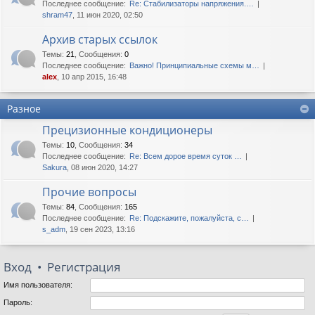
Последнее сообщение:
Re: Стабилизаторы напряжения.…
shram47
, 11 июн 2020, 02:50
Архив старых ссылок
Темы
:
21
,
Сообщения
:
0
Последнее сообщение:
Важно! Принципиальные схемы м…
alex
, 10 апр 2015, 16:48
Разное
Прецизионные кондиционеры
Темы
:
10
,
Сообщения
:
34
Последнее сообщение:
Re: Всем дорое время суток …
Sakura
, 08 июн 2020, 14:27
Прочие вопросы
Темы
:
84
,
Сообщения
:
165
Последнее сообщение:
Re: Подскажите, пожалуйста, с…
s_adm
, 19 сен 2023, 13:16
Вход
•
Регистрация
Имя пользователя:
Пароль: