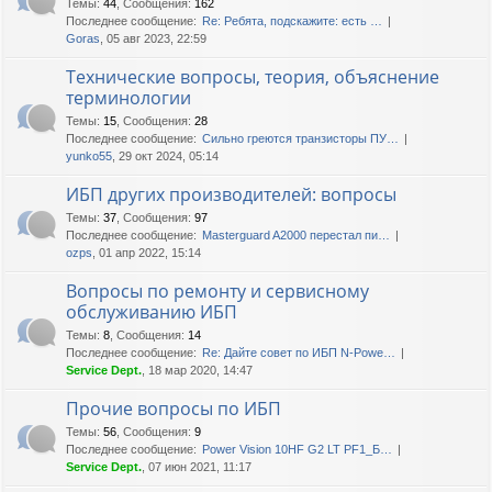
Темы
:
44
,
Сообщения
:
162
Последнее сообщение:
Re: Ребята, подскажите: есть …
Goras
, 05 авг 2023, 22:59
Технические вопросы, теория, объяснение
терминологии
Темы
:
15
,
Сообщения
:
28
Последнее сообщение:
Сильно греются транзисторы ПУ…
yunko55
, 29 окт 2024, 05:14
ИБП других производителей: вопросы
Темы
:
37
,
Сообщения
:
97
Последнее сообщение:
Masterguard A2000 перестал пи…
ozps
, 01 апр 2022, 15:14
Вопросы по ремонту и сервисному
обслуживанию ИБП
Темы
:
8
,
Сообщения
:
14
Последнее сообщение:
Re: Дайте совет по ИБП N-Powe…
Service Dept.
, 18 мар 2020, 14:47
Прочие вопросы по ИБП
Темы
:
56
,
Сообщения
:
9
Последнее сообщение:
Power Vision 10HF G2 LT PF1_Б…
Service Dept.
, 07 июн 2021, 11:17