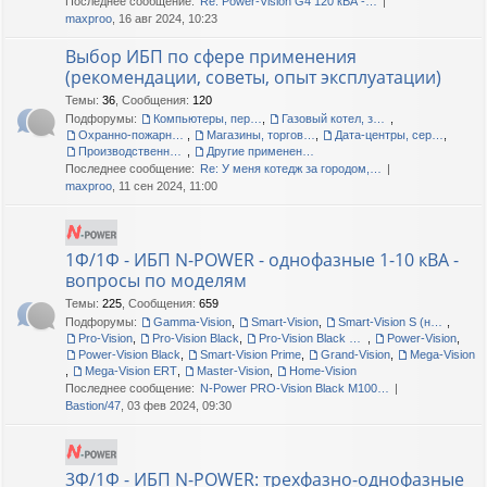
Последнее сообщение:
Re: Power-Vision G4 120 кВА -…
maxproo
, 16 авг 2024, 10:23
Выбор ИБП по сфере применения
(рекомендации, советы, опыт эксплуатации)
Темы
:
36
,
Сообщения
:
120
Подфорумы:
Компьютеры, периферия, офис
,
Газовый котел, загородный дом, дача
,
Охранно-пожарные сигнализации
,
Магазины, торговые центры
,
Дата-центры, серверные помещения
,
Производственные линии, цеха, склады
,
Другие применения, прочие вопросы
Последнее сообщение:
Re: У меня котедж за городом,…
maxproo
, 11 сен 2024, 11:00
1Ф/1Ф - ИБП N-POWER - однофазные 1-10 кВА -
вопросы по моделям
Темы
:
225
,
Сообщения
:
659
Подфорумы:
Gamma-Vision
,
Smart-Vision
,
Smart-Vision S (новые и старые)
,
Pro-Vision
,
Pro-Vision Black
,
Pro-Vision Black M P, Pro-Vision Black M
,
Power-Vision
,
Power-Vision Black
,
Smart-Vision Prime
,
Grand-Vision
,
Mega-Vision
,
Mega-Vision ERT
,
Master-Vision
,
Home-Vision
Последнее сообщение:
N-Power PRO-Vision Black M100…
Bastion/47
, 03 фев 2024, 09:30
3Ф/1Ф - ИБП N-POWER: трехфазно-однофазные