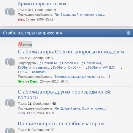
Архив старых ссылок
Темы
:
344
,
Сообщения
:
61
Последнее сообщение:
Re: Здравствуйте, помогите на…
alex
, 17 янв 2009, 15:19
Стабилизаторы напряжения
Стабилизаторы Oberon: вопросы по моделям
Темы
:
2
,
Сообщения
:
3
Подфорумы:
Oberon-M
,
Oberon A/Y
,
Oberon RM
,
Oberon с защитой корпуса IP54
,
Oberon E (LC) – сетевые кондиционеры
,
Oberon A/Y (LC) – сетевые кондиционеры
,
ECO – автоматические регуляторы напряжения
Последнее сообщение:
Влияние межфазных углов на то…
Service Dept.
, 20 июн 2016, 16:40
Стабилизаторы других производителей:
вопросы
Темы
:
11
,
Сообщения
:
40
Последнее сообщение:
Re: Добрый день. Скинте пожал…
somi
, 13 сен 2014, 09:09
Прочие вопросы по стабилизаторам
Темы
:
8
,
Сообщения
:
20