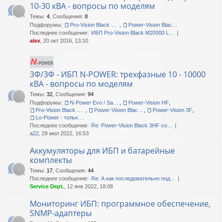
10-30 кВА - вопросы по моделям
Темы
:
4
,
Сообщения
:
8
Подфорумы:
Pro-Vision Black M P 3/1, Pro-Vision Black M 3/1
,
Power-Vision Black 3/1
Последнее сообщение:
ИБП Pro-Vision Black M20000 L…
alex
, 20 окт 2016, 13:10
3Ф/3Ф - ИБП N-POWER: трехфазные 10 - 10000
кВА - вопросы по моделям
Темы
:
32
,
Сообщения
:
94
Подфорумы:
N-Power Evo / Safe-Power Evo
,
Power-Vision HF
,
Pro-Vision Black M P 3/3
,
Power-Vision Black 3/3
,
Power-Vision 3F
,
Lo-Power - только сервис!
Последнее сообщение:
Re: Power-Vision Black 3HF со…
a22
, 29 июл 2022, 16:53
Аккумуляторы для ИБП и батарейные
комплекты
Темы
:
17
,
Сообщения
:
44
Последнее сообщение:
Re: А как последовательно под…
Service Dept.
, 12 янв 2022, 18:08
Мониторинг ИБП: программное обеспечение,
SNMP-адаптеры