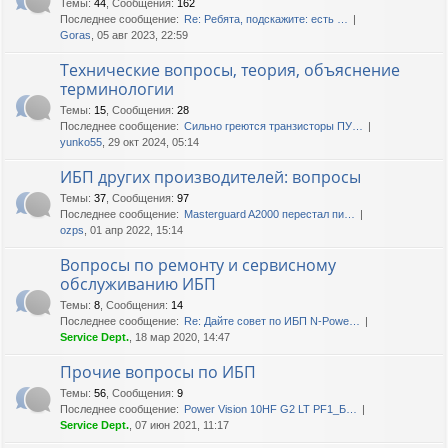
Темы
:
44
,
Сообщения
:
162
Последнее сообщение:
Re: Ребята, подскажите: есть …
Goras
, 05 авг 2023, 22:59
Технические вопросы, теория, объяснение
терминологии
Темы
:
15
,
Сообщения
:
28
Последнее сообщение:
Сильно греются транзисторы ПУ…
yunko55
, 29 окт 2024, 05:14
ИБП других производителей: вопросы
Темы
:
37
,
Сообщения
:
97
Последнее сообщение:
Masterguard A2000 перестал пи…
ozps
, 01 апр 2022, 15:14
Вопросы по ремонту и сервисному
обслуживанию ИБП
Темы
:
8
,
Сообщения
:
14
Последнее сообщение:
Re: Дайте совет по ИБП N-Powe…
Service Dept.
, 18 мар 2020, 14:47
Прочие вопросы по ИБП
Темы
:
56
,
Сообщения
:
9
Последнее сообщение:
Power Vision 10HF G2 LT PF1_Б…
Service Dept.
, 07 июн 2021, 11:17