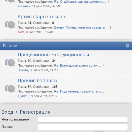
Последнее сообщение:
Re: Стабилизаторы напряжения.…
shram47
, 11 июн 2020, 02:50
Архив старых ссылок
Темы
:
21
,
Сообщения
:
0
Последнее сообщение:
Важно! Принципиальные схемы м…
alex
, 10 апр 2015, 16:48
Разное
Прецизионные кондиционеры
Темы
:
10
,
Сообщения
:
34
Последнее сообщение:
Re: Всем дорое время суток …
Sakura
, 08 июн 2020, 14:27
Прочие вопросы
Темы
:
84
,
Сообщения
:
165
Последнее сообщение:
Re: Подскажите, пожалуйста, с…
s_adm
, 19 сен 2023, 13:16
Вход
•
Регистрация
Имя пользователя:
Пароль: