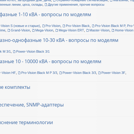
овый котел, загородный дом, дача
,
Охранно-пожарные сигнализации
,
Магазины, то
венные линии, цеха, склады
,
Другие применения, прочие вопросы
фазные 1-10 кВА - вопросы по моделям
-Vision S (новые и старые)
,
Pro-Vision
,
Pro-Vision Black
,
Pro-Vision Black M P, Pro-
rime
,
Grand-Vision
,
Mega-Vision
,
Mega-Vision ERT
,
Master-Vision
,
Home-Vision
азно-однофазные 10-30 кВА - вопросы по моделям
ck M 3/1
,
Power-Vision Black 3/1
азные 10 - 10000 кВА - вопросы по моделям
-Vision HF
,
Pro-Vision Black M P 3/3
,
Power-Vision Black 3/3
,
Power-Vision 3F
,
ые комплекты
еспечение, SNMP-адаптеры
ъяснение терминологии