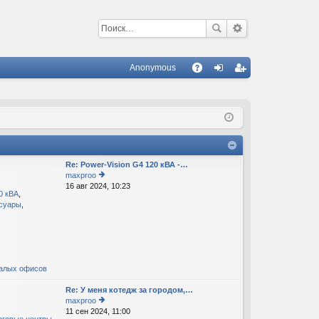
Anonymous
С
A
хо
ег
Q
д
ис
тр
ац
Re: Power-Vision G4 120 кВА -…
ия
maxproo
16 авг 2024, 10:23
е
40 кВА
,
р
ссуары
,
е
йт
и
к
п
о
малых офисов
с
л
Re: У меня котедж за городом,…
е
maxproo
д
11 сен 2024, 11:00
е
н