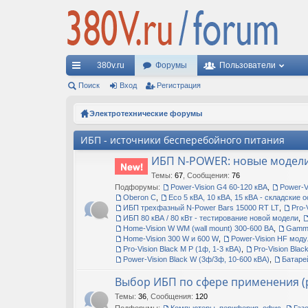
380v.ru
Форумы
Пользователи
с
Поиск
Вход
Регистрация
ы
Электротехнические форумы
лк
ИБП - источники бесперебойного питания
и
ИБП N-POWER: новые модели 
Темы
:
67
,
Сообщения
:
76
Подфорумы:
Power-Vision G4 60-120 кВА
,
Power-V
Oberon C
,
Eco 5 кВА, 10 кВА, 15 кВА - складские о
ИБП трехфазный N-Power Bars 15000 RT LT
,
Pro-
ИБП 80 кВА / 80 кВт - тестирование новой модели
,
Home-Vision W WM (wall mount) 300-600 ВА
,
Gamma
Home-Vision 300 W и 600 W
,
Power-Vision HF моду
Pro-Vision Black M P (1ф, 1-3 кВА)
,
Pro-Vision Blac
Power-Vision Black W (3ф/3ф, 10-600 кВА)
,
Батаре
Выбор ИБП по сфере применения (р
Темы
:
36
,
Сообщения
:
120