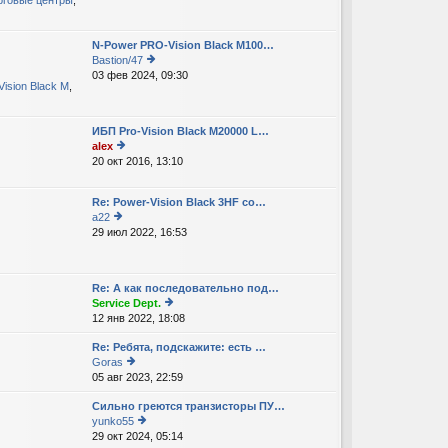
рговые центры
,
р
е
е
м
йт
у
N-Power PRO-Vision Black M100…
и
с
Bastion/47
к
о
03 фев 2024, 09:30
е
п
о
Vision Black M
,
р
о
б
е
с
щ
йт
л
е
ИБП Pro-Vision Black M20000 L…
и
е
н
alex
к
д
и
20 окт 2016, 13:10
е
п
н
ю
р
о
е
е
с
м
Re: Power-Vision Black 3HF со…
йт
л
у
a22
и
е
с
29 июл 2022, 16:53
е
к
д
о
р
п
н
о
е
о
е
б
йт
с
м
Re: А как последовательно под…
щ
и
л
у
Service Dept.
е
к
е
с
12 янв 2022, 18:08
е
н
п
д
о
р
и
о
н
о
Re: Ребята, подскажите: есть …
е
ю
с
е
б
Goras
йт
л
м
щ
05 авг 2023, 22:59
е
и
е
у
е
р
к
д
с
Сильно греются транзисторы ПУ…
н
е
п
н
о
yunko55
и
йт
о
е
о
29 окт 2024, 05:14
ю
е
и
с
м
б