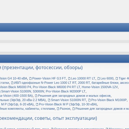
(презентации, фотосессии, обзоры)
ision G4 10-40 кВА
,
Power-Vision HF G3 FT
,
Leo 10000 RT LT
,
Leo 6000
,
Tiger 
статки
,
ИБП однофазные N-Power Leo 1000 LT RT, 2000 RT, батарейные блоки, аксе
Vision Black M6000 P4, Pro-Vision Black M6000 P4 RT LT, Home-Vision 1500VA-12V
,
Smart-Vision S1000N, S3000N; Pro-Vision Black M2000P LT
,
-Vision (400-1500 ВА)
,
Решения для загородных домов и малых офисов
,
льные (3ф/3ф, 20 кВа-2.2 МВА)
,
Smart-Vision S1000N RT
,
Pro-Vision Black M1000P
,
k M P (3ф/1ф, 6-20 кВА)
,
Pro-Vision Black M P (3ф/3ф, 10-30 кВА)
,
йные комплекты, кабинеты, стеллажи
,
Разное
,
Решения для загородных домов и 
екомендации, советы, опыт эксплуатации)