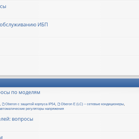
осы
у обслуживанию ИБП
росы по моделям
,
Oberon с защитой корпуса IP54
,
Oberon E (LC) – сетевые кондиционеры
,
автоматические регуляторы напряжения
елей: вопросы
м