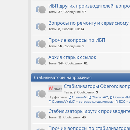
ИБП других производителей: вопр
Темы
:
37
,
Сообщения
:
97
Вопросы по ремонту и сервисном
Темы
:
8
,
Сообщения
:
14
Прочие вопросы по ИБП
Темы
:
56
,
Сообщения
:
9
Архив старых ссылок
Темы
:
344
,
Сообщения
:
61
Стабилизаторы напряжения
Стабилизаторы Oberon: воп
Темы
:
2
,
Сообщения
:
3
Подфорумы:
Oberon-M
,
Oberon A/Y
,
Oberon RM
Oberon A/Y (LC) – сетевые кондиционеры
,
ECO – 
Стабилизаторы других производит
Темы
:
11
,
Сообщения
:
40
Прочие вопросы по стабилизатора