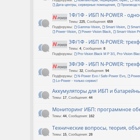
Подфорумы:
Компьютеры, периферия, офис
,
Газ
Дата-центры, серверные помещения
,
Производст
1Ф/1Ф - ИБП N-POWER - одно
Темы
:
225
,
Сообщения
:
659
Подфорумы:
Gamma-Vision
,
Smart-Vision
,
Smart
Power-Vision
,
Power-Vision Black
,
Smart-Vision P
3Ф/1Ф - ИБП N-POWER: трехф
Темы
:
4
,
Сообщения
:
8
Подфорумы:
Pro-Vision Black M P 3/1, Pro-Vision Bla
3Ф/3Ф - ИБП N-POWER: трехф
Темы
:
32
,
Сообщения
:
94
Подфорумы:
N-Power Evo / Safe-Power Evo
,
Power
Lo-Power - только сервис!
Аккумуляторы для ИБП и батарейн
Темы
:
17
,
Сообщения
:
44
Мониторинг ИБП: программное об
Темы
:
44
,
Сообщения
:
162
Технические вопросы, теория, об
Темы
:
15
,
Сообщения
:
28