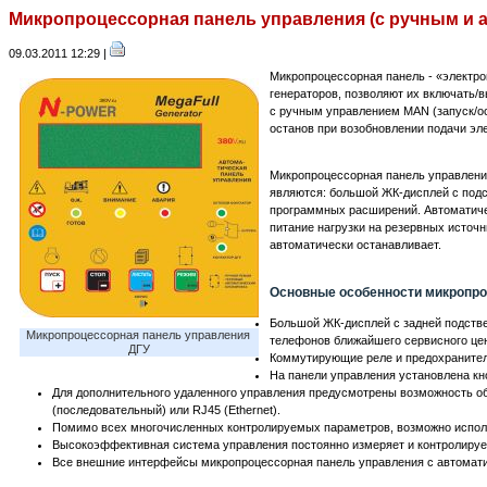
Микропроцессорная панель управления (с ручным и 
09.03.2011 12:29 |
Микропроцессорная панель - «электро
генераторов, позволяют их включать/
с ручным управлением MAN (запуск/ос
останов при возобновлении подачи эл
Микропроцессорная панель управления
являются: большой ЖК-дисплей с подс
программных расширений. Автоматичес
питание нагрузки на резервных источн
автоматически останавливает.
Основные особенности микропро
Большой ЖК-дисплей с задней подстве
Микропроцессорная панель управления 
телефонов ближайшего сервисного це
ДГУ
Коммутирующие реле и предохранител
На панели управления установлена кн
Для дополнительного удаленного управления предусмотрены возможность об
(последовательный) или RJ45 (Ethernet).
Помимо всех многочисленных контролируемых параметров, возможно испол
Высокоэффективная система управления постоянно измеряет и контролирует
Все внешние интерфейсы микропроцессорная панель управления с автомат