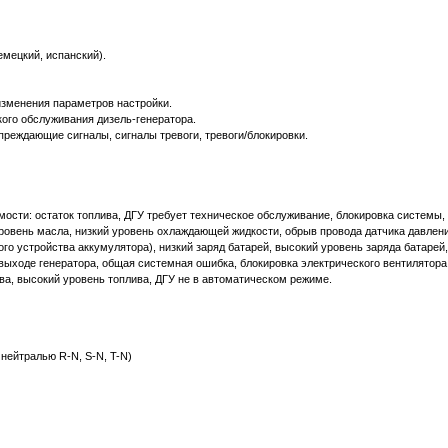
емецкий, испанский).
зменения параметров настройки.
ого обслуживания дизель-генератора.
преждающие сигналы, сигналы тревоги, тревоги/блокировки.
ти: остаток топлива, ДГУ требует техническое обслуживание, блокировка системы, 
уровень масла, низкий уровень охлаждающей жидкости, обрыв провода датчика давлен
го устройства аккумулятора), низкий заряд батарей, высокий уровень заряда батарей,
ыходе генератора, общая системная ошибка, блокировка электрического вентилятора,
ва, высокий уровень топлива, ДГУ не в автоматическом режиме.
нейтралью R-N, S-N, T-N)