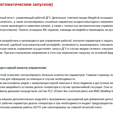
автоматическим запуском)
нный мозг», управляющий работой ДГУ. Дизельные электростанции MegaFull оснащаю
выключать, а также контролировать основные параметры входного/выходного напряже
танов производятся нажатием кнопки), а также с полностью автоматическим управлен
ектроэнергии). Панель оснащена ЖК-экраном, команды интерфейса переведены на рус
 разработана и производится для управления работой, контроля параметров и защит
веткой, удобный пользовательский интерфейс, возможность анализировать электриче
кая панель управления осуществляет запуск ДГУ в случае аварии сетевого электроп
ик. При восстановлении напряжения в сети она переключает нагрузку на основной фи
цессорной панели управления
ткой позволяет контролировать большое количество параметров. Главная страница э
нтра для обращения за помощью в случае необходимости.
и расположены рядом с микропроцессорной панелью в легко видимом и доступном ме
опка аварийного останова дизель-генератора в случае чрезвычайной ситуации. Она о
мена данными посредством систем PLC (Power line communication) или BMS (Buildin
ьзование дополнительных модулей и программных расширений для добавления допол
 рабочие параметры дизель-генератора и при необходимости выдает предупредительн
ическим режимом работы AUTO уже смонтированы на главной печатной плате.