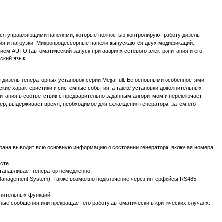
тся управляющими панелями, которые полностью контролируют работу дизель-
ния и нагрузки. Микропроцессорные панели выпускаются двух модификаций:
ием AUTO (автоматический запуск при авариях сетевого электропитания и его
ский язык.
ы дизель-генераторных установок серии MegaFull. Ее основными особенностями
ские характеристики и системные события, а также установки дополнительных
итания в соответствии с предварительно заданным алгоритмом и переключает
дер, выдерживает время, необходимое для охлаждения генератора, затем его
крана выводит всю основную информацию о состоянии генератора, включая номера
сте.
станавливает генератор немедленно.
g Management System). Также возможно подключение через интерфейсы RS485
нительных функций.
ые сообщения или прекращает его работу автоматически в критических случаях.